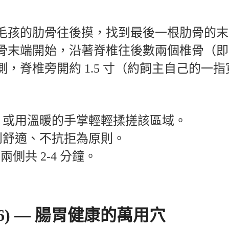
毛孩的肋骨往後摸，找到最後一根肋骨的末
骨末端開始，沿著脊椎往後數兩個椎骨（即
側，脊椎旁開約
1.5
寸
（約飼主自己的一指
，或用溫暖的手掌輕輕揉搓該區域。
到舒適、不抗拒為原則。
，兩側共
2-4
分鐘。
6) —
腸胃健康的萬用穴