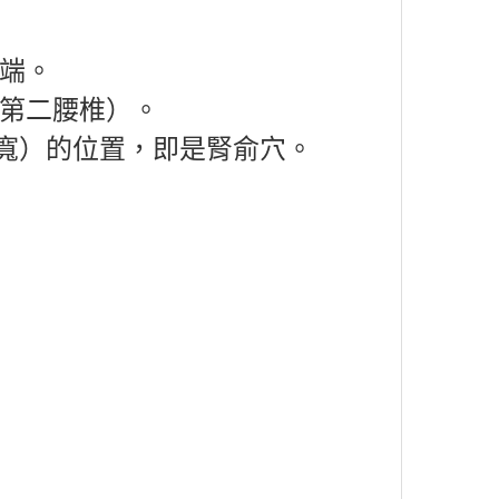
端。
第二腰椎）。
寬）的位置，即是腎俞穴。