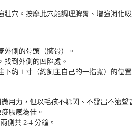
強壯穴
。按摩此穴能調理脾胃、增強消化吸
蓋外側的骨頭（
髕
骨）。
，找到外側的凹陷處。
往下約
1
寸
（約飼主自己的一指寬）的位置
稍微用力，但以毛孩不躲閃、不發出不適聲
微痠脹感為佳。
，兩側共
2-4
分鐘。