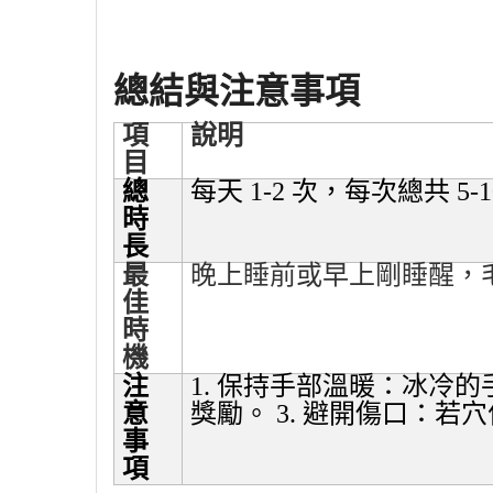
總結與注意事項
項
說明
目
總
每天
1-2
次，每次總共
5-
時
長
最
晚上睡前或早上剛睡醒，
佳
時
機
注
1.
保持手部溫暖
：冰冷的
意
獎勵。
3.
避開傷口
：若穴
事
項