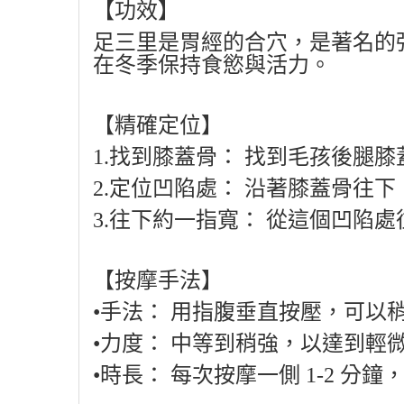
【功效】
足三里是胃經的合穴，是著名的
在冬季保持食慾與活力。
【精確定位】
1.
找到膝蓋骨：
找到毛孩後腿膝
2.
定位凹陷處：
沿著膝蓋骨往下
3.
往下約一指寬：
從這個凹陷處
【按摩手法】
•
手法：
用指腹垂直按壓，可以
•
力度：
中等到稍強，以達到輕
•
時長：
每次按摩一側
1-2
分鐘