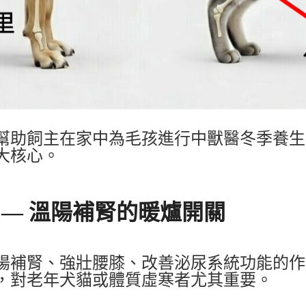
幫助飼主在家中為毛孩進行中獸醫冬季養生
大核心。
) —
溫陽補腎的暖爐開關
陽補腎
、強壯腰膝、改善泌尿系統功能的作
，對老年犬貓或體質虛寒者尤其重要。