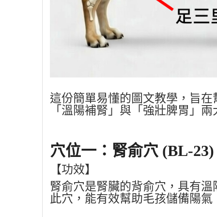
這份簡單易懂的圖文教學，旨在
「溫陽補腎」與「強壯脾胃」兩
穴位一：腎俞穴
(BL-23
【功效】
腎俞穴是腎臟的背俞穴，具有
溫
此穴，能有效幫助毛孩儲備陽氣