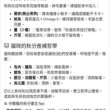
狗狗在這時候常見腸胃敏感、掉毛嚴重。建議飲食中加入：
蕎麥(務必煮熟)
：膳食纖維小幫手，讓腸道蠕動不卡卡。
鮭魚
：優質蛋白＋Omega-3，維持腸胃吸收，毛髮也更
亮麗。
薑（少量）
：暖胃祛寒，避免「秋風吹來就打噴嚏」。
芥菜
：解膩助消化，讓秋分大餐不變負擔。
🐱 貓咪的秋分進補哲學
貓咪雖挑嘴，但秋燥更容易讓他(她)們皮膚癢、呼吸道不適。推
薦：
兔肉、鱸魚
：滋陰清熱、補氣養肺。
鯷魚
：富含蛋白質，有助修復組織。
腰豆、胡蘿蔔、芹菜
：少量添加，促進排便、清熱解毒。
南瓜露
: 防秋燥、潤肺、養胃。
☝️以上食材如出現皮膚不適、過敏等症狀，應立即停止餵食。
或給與毛孩前諮詢您的獸醫師。
📝 中獸醫的秋分養生Tips