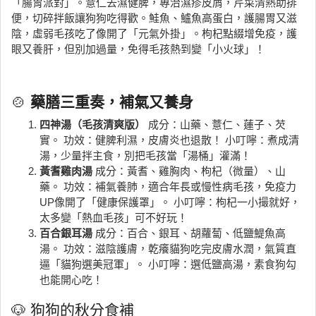
「腸胃派對」。薏仁去濕健脾，專治濕疹皮屑，芹菜清熱助排
便，切碎拌飯讓狗狗吃得歡。鮭魚、鱸魚高蛋白，護腸胃又滋
陰，虛弱毛孩吃了像開了「元氣外掛」。枸杞點綴增免疫，護
眼又養肝，但別加過量，免得毛孩熱到變「小火球」！
🍲
藥膳三重奏，補氣又養身
四神湯（毛孩清爽版）
成分：山藥、薏仁、蓮子、芡
實。 功效：健脾利濕，皮膚炎也退散！ 小叮嚀：煮成清
湯，少量拌主食，別把毛孩當「湯桶」灌滿！
黃耆雞肉湯
成分：黃耆、雞胸肉、枸杞（微量）、山
藥。 功效：補氣養肺，適合年長或慢性病毛孩，免疫力
UP像開了「健康保護罩」。 小叮嚀：枸杞一小撮就好，
太多變「熱血毛孩」可不好玩！
百合銀耳湯
成分：百合、銀耳、胡蘿蔔、低鹽鯷魚高
湯。 功效：滋陰護膚，乾癢貓狗吃完皮膚水潤，氣質直
逼「貓狗選美冠軍」。 小叮嚀：選低鹽高湯，素食狗勾
也能開心吃！
🐶 狗狗的秋分食補