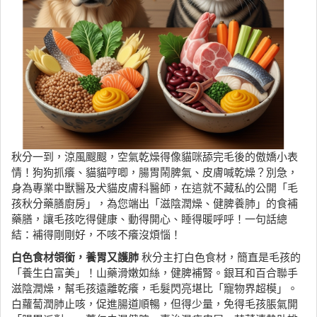
秋分一到，涼風颼颼，空氣乾燥得像貓咪舔完毛後的傲嬌小表
情！狗狗抓癢、貓貓哼唧，腸胃鬧脾氣、皮膚喊乾燥？別急，
身為專業中獸醫及犬貓皮膚科醫師，在這就不藏私的公開「毛
孩秋分藥膳廚房」，為您端出「滋陰潤燥、健脾養肺」的食補
藥膳，讓毛孩吃得健康、動得開心、睡得暖呼呼！一句話總
結：補得剛剛好，不咳不癢沒煩惱！
白色食材領銜，養胃又護肺
秋分主打白色食材，簡直是毛孩的
「養生白富美」！山藥滑嫩如絲，健脾補腎。銀耳和百合聯手
滋陰潤燥，幫毛孩遠離乾癢，毛髮閃亮堪比「寵物界超模」。
白蘿蔔潤肺止咳，促進腸道順暢，但得少量，免得毛孩脹氣開