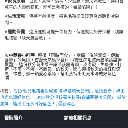
⭐飲食原則
：白色、潤燥、清補，少油膩、避免刺激性。禁用含
蔥蒜的人類藥膳包，那可是毛孩的「毒藥陷阱」！
⭐生活環境
：保持室內濕度，避免毛孩從暖暖窩突然跳到冷房
間。
⭐運動保健
：適度運動可提升免疫力，但運動完記得保暖，別讓
毛孩變「秋天感冒號」。
🎯
中獸醫小叮嚀
遵循「因時而食」，掌握「滋陰潤燥、健脾
養肺」的原則，搭配天然應季食材，(慢性病毛孩藥膳前請諮詢
獸醫)。這份秋分養生菜單讓毛孩腸胃順、皮膚靚、免疫強，打
造「不咳、不癢、不脹氣」的秋天，開心迎接秋天的楓紅與涼
風！快動手煮一鍋愛心藥膳，幫毛孩補出毛光水滑的好氣色
吧！
標籤：
9/19 秋分毛孩養生秘笈(食補藥膳大公開)：滋陰潤燥，補出
毛光水滑好氣色！
,
9/19 秋分毛孩養生秘笈(食補藥膳大公開)：滋陰
潤燥，補出毛光水滑好氣色！
,
最新消息
醫院簡介
診療相關訊息